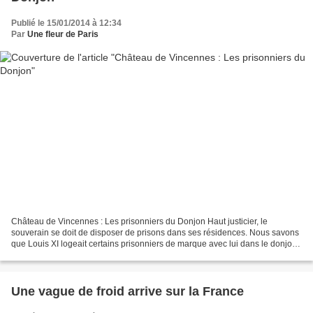
Publié le 15/01/2014 à 12:34
Par
Une fleur de Paris
Château de Vincennes : Les prisonniers du Donjon Haut justicier, le
souverain se doit de disposer de prisons dans ses résidences. Nous savons
que Louis XI logeait certains prisonniers de marque avec lui dans le donjon.
Au XVIe et au XVII siècle, quand...
Une vague de froid arrive sur la France