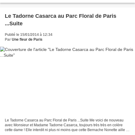
ailes noir. Il porte un bec jaune...
Le Tadorne Casarca au Parc Floral de Paris
...Suite
Publié le 15/01/2014 à 12:34
Par
Une fleur de Paris
Le Tadorne Casarca au Parc Floral de Paris ...Suite Me voici de nouveau
avec Monsieur et Madame Tadorne Casarca, toujours très très en colère
cette dame ! Elle interdit ni plus ni moins que cette Bernache Nonette aille se
baigner ! incroyable ! Une terrible...