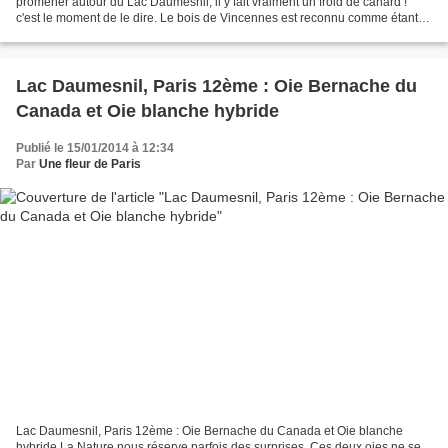
promener autour du Lac Daumesnil, il y fait vraiment un froid de canard !
c'est le moment de le dire. Le bois de Vincennes est reconnu comme étant le
plus grand espace vert de Paris...
Lac Daumesnil, Paris 12ème : Oie Bernache du
Canada et Oie blanche hybride
Publié le 15/01/2014 à 12:34
Par
Une fleur de Paris
Lac Daumesnil, Paris 12ème : Oie Bernache du Canada et Oie blanche
hybride La Nature nous réserve parfois des surprises. Ces deux oies ne se