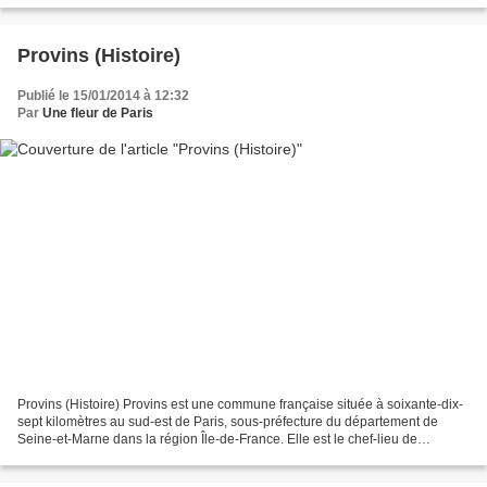
Provins (Histoire)
Publié le 15/01/2014 à 12:32
Par
Une fleur de Paris
Provins (Histoire) Provins est une commune française située à soixante-dix-
sept kilomètres au sud-est de Paris, sous-préfecture du département de
Seine-et-Marne dans la région Île-de-France. Elle est le chef-lieu de
l'arrondissement et du canton. Ses...