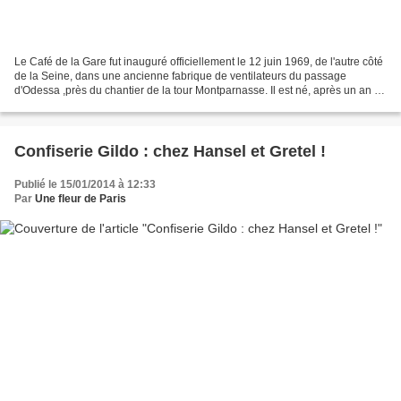
Le Café de la Gare fut inauguré officiellement le 12 juin 1969, de l'autre côté
de la Seine, dans une ancienne fabrique de ventilateurs du passage
d'Odessa ,près du chantier de la tour Montparnasse. Il est né, après un an de
travaux, des rêves acharnés...
Confiserie Gildo : chez Hansel et Gretel !
Publié le 15/01/2014 à 12:33
Par
Une fleur de Paris