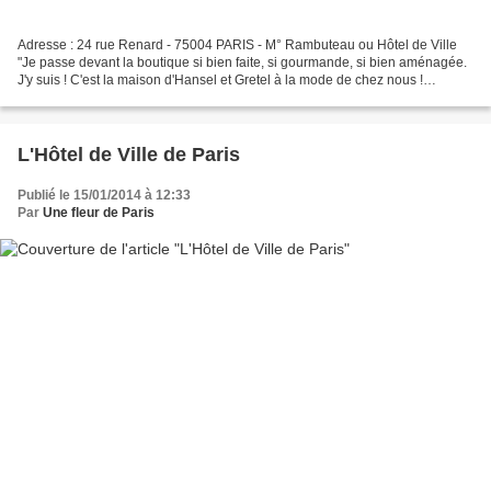
Adresse : 24 rue Renard - 75004 PARIS - M° Rambuteau ou Hôtel de Ville
"Je passe devant la boutique si bien faite, si gourmande, si bien aménagée.
J'y suis ! C'est la maison d'Hansel et Gretel à la mode de chez nous !
Dragées, bonbons, chocolats... tout...
L'Hôtel de Ville de Paris
Publié le 15/01/2014 à 12:33
Par
Une fleur de Paris