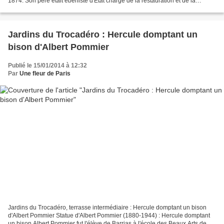
1874. Son père était ébéniste d'État chargé de la restauration et de la
maintenance du mobilier national. Parti...
Jardins du Trocadéro : Hercule domptant un
bison d'Albert Pommier
Publié le 15/01/2014 à 12:32
Par
Une fleur de Paris
Jardins du Trocadéro, terrasse intermédiaire : Hercule domptant un bison
d'Albert Pommier Statue d'Albert Pommier (1880-1944) : Hercule domptant
un bison Albert Pommier fut l'élève de Barrias à l'école des Beaux Arts de