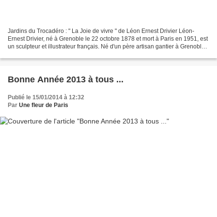
Jardins du Trocadéro : " La Joie de vivre " de Léon Ernest Drivier Léon-
Ernest Drivier, né à Grenoble le 22 octobre 1878 et mort à Paris en 1951, est
un sculpteur et illustrateur français. Né d'un père artisan gantier à Grenoble,
il entra à l'Ecole des...
Bonne Année 2013 à tous ...
Publié le 15/01/2014 à 12:32
Par
Une fleur de Paris