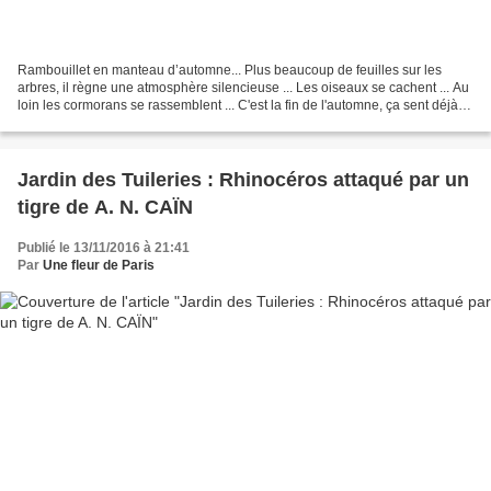
Rambouillet en manteau d’automne... Plus beaucoup de feuilles sur les
arbres, il règne une atmosphère silencieuse ... Les oiseaux se cachent ... Au
loin les cormorans se rassemblent ... C'est la fin de l'automne, ça sent déjà
l'hiver ... Cliquez sur les...
Jardin des Tuileries : Rhinocéros attaqué par un
tigre de A. N. CAÏN
Publié le 13/11/2016 à 21:41
Par
Une fleur de Paris