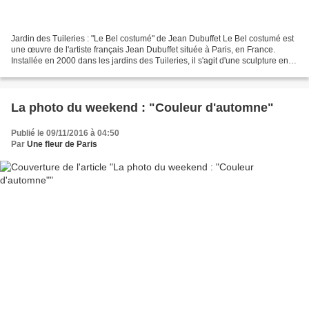
Jardin des Tuileries : "Le Bel costumé" de Jean Dubuffet Le Bel costumé est
une œuvre de l'artiste français Jean Dubuffet située à Paris, en France.
Installée en 2000 dans les jardins des Tuileries, il s'agit d'une sculpture en
époxy d'un personnage humanoïde....
La photo du weekend : "Couleur d'automne"
Publié le 09/11/2016 à 04:50
Par
Une fleur de Paris