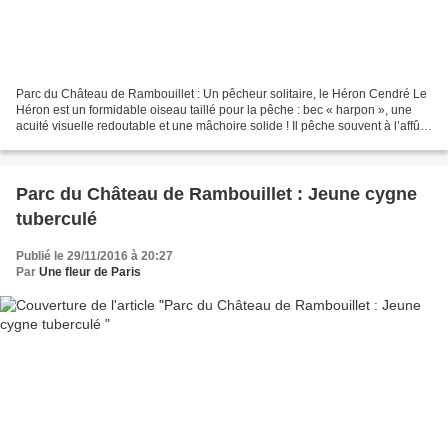
Parc du Château de Rambouillet : Un pêcheur solitaire, le Héron Cendré Le
Héron est un formidable oiseau taillé pour la pêche : bec « harpon », une
acuité visuelle redoutable et une mâchoire solide ! Il pêche souvent à l’affût
ou en marchant lentement...
Parc du Château de Rambouillet : Jeune cygne
tuberculé
Publié le 29/11/2016 à 20:27
Par
Une fleur de Paris