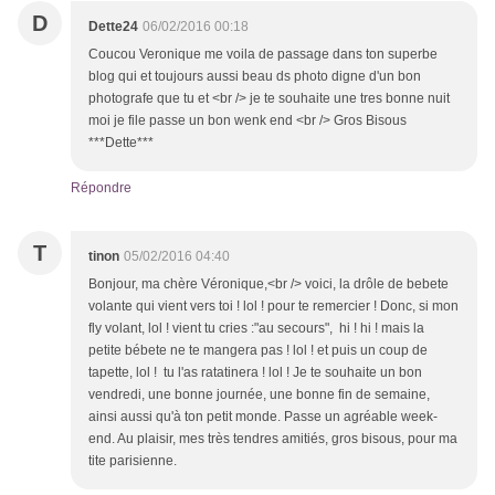
D
Dette24
06/02/2016 00:18
Coucou Veronique me voila de passage dans ton superbe
blog qui et toujours aussi beau ds photo digne d'un bon
photografe que tu et <br /> je te souhaite une tres bonne nuit
moi je file passe un bon wenk end <br /> Gros Bisous
***Dette***
Répondre
T
tinon
05/02/2016 04:40
Bonjour, ma chère Véronique,<br /> voici, la drôle de bebete
volante qui vient vers toi ! lol ! pour te remercier ! Donc, si mon
fly volant, lol ! vient tu cries :"au secours", hi ! hi ! mais la
petite bébete ne te mangera pas ! lol ! et puis un coup de
tapette, lol ! tu l'as ratatinera ! lol ! Je te souhaite un bon
vendredi, une bonne journée, une bonne fin de semaine,
ainsi aussi qu'à ton petit monde. Passe un agréable week-
end. Au plaisir, mes très tendres amitiés, gros bisous, pour ma
tite parisienne.