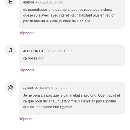
E
elande
17/02/2016 13:28
de magnifiques photos , merci pour ce reportage instructif ,
que je suis avec avec intérêt ici , n'habitant plus en région
parisienne<br /> Belle journée de Danielle
Répondre
J
JO TOURTIT
08/02/2016 19:36
ça bosse dur !
Répondre
@
@nnie54
06/02/2016 16:55
Je ne pensais pas que le canal était si profond. Quel travail et
ce que pour dix ans...? Et tant mieux s'il n'était pas si pollué
que ça...bon week-end ! @nnie
Répondre