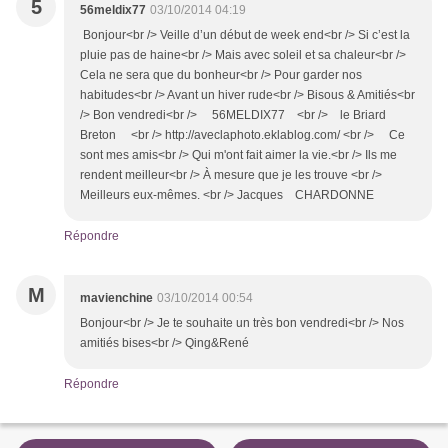
5
56meldix77
03/10/2014 04:19
Bonjour<br /> Veille d’un début de week end<br /> Si c’est la
pluie pas de haine<br /> Mais avec soleil et sa chaleur<br />
Cela ne sera que du bonheur<br /> Pour garder nos
habitudes<br /> Avant un hiver rude<br /> Bisous & Amitiés<br
/> Bon vendredi<br /> 56MELDIX77 <br /> le Briard
Breton <br /> http://aveclaphoto.eklablog.com/ <br /> Ce
sont mes amis<br /> Qui m'ont fait aimer la vie.<br /> Ils me
rendent meilleur<br /> À mesure que je les trouve <br />
Meilleurs eux-mêmes. <br /> Jacques CHARDONNE
Répondre
M
mavienchine
03/10/2014 00:54
Bonjour<br /> Je te souhaite un très bon vendredi<br /> Nos
amitiés bises<br /> Qing&René
Répondre