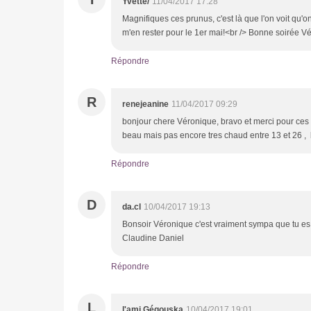
Yvette/
11/04/2017 17:28
Magnifiques ces prunus, c'est là que l'on voit qu'on
m'en rester pour le 1er mai!<br /> Bonne soirée V
Répondre
R
renejeanine
11/04/2017 09:29
bonjour chere Véronique, bravo et merci pour ces su
beau mais pas encore tres chaud entre 13 et 26 ,
Répondre
D
da.cl
10/04/2017 19:13
Bonsoir Véronique c'est vraiment sympa que tu es
Claudine Daniel
Répondre
L
l'ami Gégouska
10/04/2017 19:01