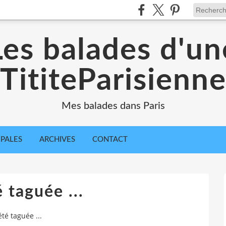
Les balades d'un
TititeParisienn
Mes balades dans Paris
IPALES
ARCHIVES
CONTACT
é taguée ...
 été taguée ...