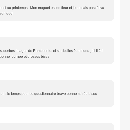
 est au printemps . Mon muguet est en fleur et je ne sais pas s'il va
éronique!
perbes images de Rambouillet et ses belles floraisons , ici il fait
 bonne journee et grosses bises
 pris le temps pour ce questionnaire bravo bonne soirée bisou