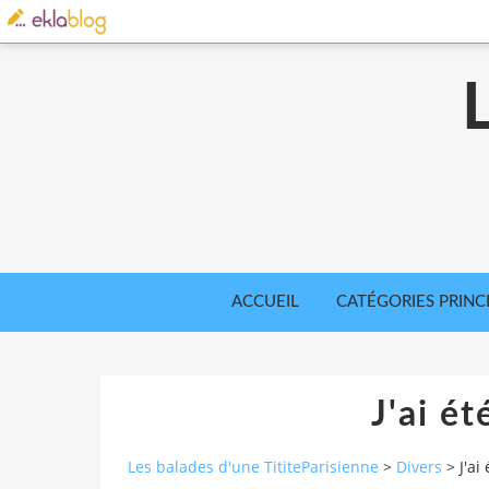
ACCUEIL
CATÉGORIES PRINC
J'ai ét
Les balades d'une TititeParisienne
>
Divers
>
J'ai