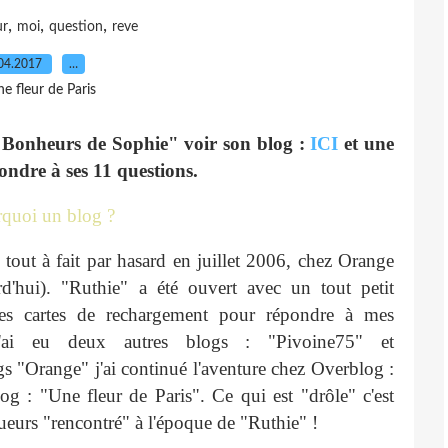
,
,
,
ur
moi
question
reve
04.2017
…
e fleur de Paris
s Bonheurs de Sophie" voir son blog :
ICI
et une
pondre à ses 11 questions.
rquoi un blog ?
tout à fait par hasard en juillet 2006, chez Orange
rd'hui). "Ruthie" a été ouvert avec un tout petit
des cartes de rechargement pour répondre à mes
 j'ai eu deux autres blogs : "Pivoine75" et
s "Orange" j'ai continué l'aventure chez Overblog :
log : "Une fleur de Paris". Ce qui est "drôle" c'est
gueurs "rencontré" à l'époque de "Ruthie" !