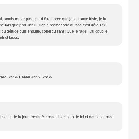
 jamais remarquée, peut-être parce que je la trouve triste, je la
ne fois que j'irai.<br /> Hier la promenade au zoo s'est déroulée
 du déluge puis ensuite, soleil cuisant ! Quelle rage ! Du coup je
di et bises.
redi,<br /> Daniel.<br /> <br />
 absente de la journée<br /> prends bien soin de toi et douce journée