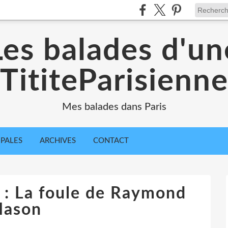
Les balades d'un
TititeParisienn
Mes balades dans Paris
IPALES
ARCHIVES
CONTACT
s : La foule de Raymond
ason