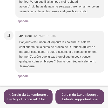
bonjour Veronique il fait un peu moins chaud
aujourd'hui...helas demain ne sera pas pareil on annonce un
samedi caniculaire...bon week end gros bisous Edith
Répondre
J
JP Dudul
26/07/2013 13:36
Bonjour Véro Encore et toujours la chaleur!!! et cela va
continuer toute la semaine prochaine !!! Pour ce qui est de
partager cette glace, je suis d'accord, elle semble tellement
bonne ! J'espère que tu vas bien et que tu peux trouver
quelques coins ombragés ? Bonne journée; amicalement :
Jean-Pierre
Répondre
< Jardin du Luxembourg :
Jardin du Luxembourg :
Fryderyk Franciszek Chopin
Enfants supportant une
(Statue de Georges
vasque >