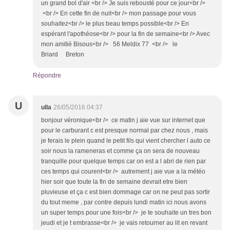
un grand bol d'air <br /> Je suis rebousté pour ce jour<br />
<br /> En cette fin de nuit<br /> mon passage pour vous
souhaitez<br /> le plus beau temps possible<br /> En
espérant l'apothéose<br /> pour la fin de semaine<br /> Avec
mon amitié Bisous<br /> 56 Meldix 77 <br /> le
Briard Breton
Répondre
U
ulla
26/05/2016 04:37
bonjour véronique<br /> ce matin j aie vue sur internet que
pour le carburant c est presque normal par chez nous , mais
je ferais le plein quand le petit fils qui vient chercher l auto ce
soir nous la rameneras et comme ça on sera de nouveau
tranquille pour quelque temps car on est a l abri de rien par
ces temps qui courent<br /> autrement j aie vue a la météo
hier soir que toute la fin de semaine devrait etre bien
pluvieuse et ça c est bien dommage car on ne peut pas sortir
du tout meme , par contre depuis lundi matin ici nous avons
un super temps pour une fois<br /> je te souhaite un tres bon
jeudi et je t embrasse<br /> je vais retourner au lit en revant