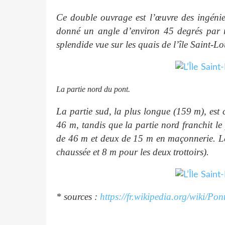
Ce double ouvrage est l’œuvre des ingénie
donné un angle d’environ 45 degrés par r
splendide vue sur les quais de l’île Saint-L
La partie nord du pont.
La partie sud, la plus longue (
159 m
), est
46 m
, tandis que la partie nord franchit le
de
46 m
et deux de
15 m
en maçonnerie. L
chaussée et
8 m
pour les deux trottoirs).
* sources :
https://fr.wikipedia.org/wiki/Po