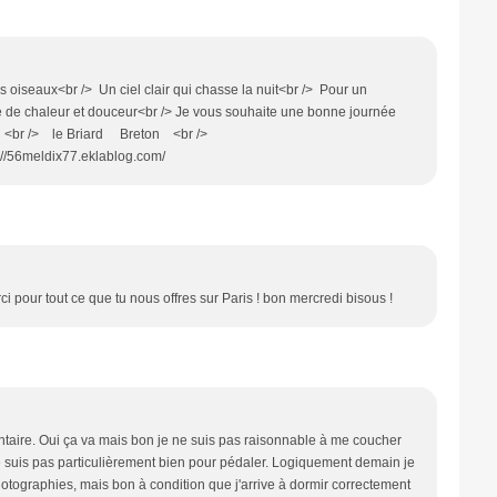
oiseaux<br /> Un ciel clair qui chasse la nuit<br /> Pour un
de chaleur et douceur<br /> Je vous souhaite une bonne journée
<br /> le Briard Breton <br />
p://56meldix77.eklablog.com/
 pour tout ce que tu nous offres sur Paris ! bon mercredi bisous !
taire. Oui ça va mais bon je ne suis pas raisonnable à me coucher
ne suis pas particulièrement bien pour pédaler. Logiquement demain je
photographies, mais bon à condition que j'arrive à dormir correctement