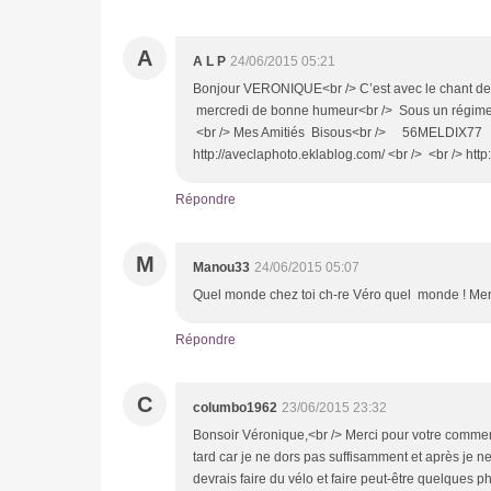
A
A L P
24/06/2015 05:21
Bonjour VERONIQUE<br /> C’est avec le chant des 
mercredi de bonne humeur<br /> Sous un régime 
<br /> Mes Amitiés Bisous<br /> 56MELDIX77 
http://aveclaphoto.eklablog.com/ <br /> <br /> htt
Répondre
M
Manou33
24/06/2015 05:07
Quel monde chez toi ch-re Véro quel monde ! Merci
Répondre
C
columbo1962
23/06/2015 23:32
Bonsoir Véronique,<br /> Merci pour votre commen
tard car je ne dors pas suffisamment et après je 
devrais faire du vélo et faire peut-être quelques 