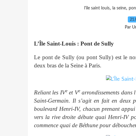
,
,
l'île saint louis
la seine
pont
21.
Par Un
L’Île Saint-Louis : Pont de Sully
Le pont de Sully (ou pont Sully) est le n
deux bras de la Seine à Paris.
e
e
Reliant les IV
et V
arrondissements dans l
Saint-Germain. Il s’agit en fait en deux p
boulevard Henri-IV, chacun prenant appui s
vers la rive droite débute quai Henri-IV po
commence quai de Béthune pour déboucher s