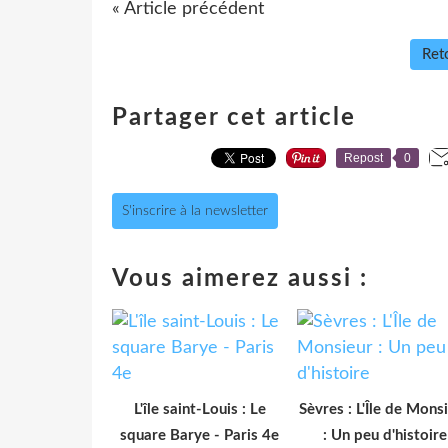
« Article précédent
Reto
Partager cet article
Repost
0
S'inscrire à la newsletter
Vous aimerez aussi :
L'île saint-Louis : Le
Sèvres : L'Île de Mons
square Barye - Paris 4e
: Un peu d'histoire