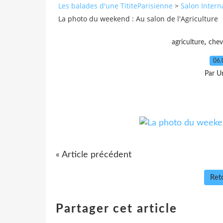
Les balades d'une TititeParisienne
>
Salon Intern
La photo du weekend : Au salon de l'Agriculture
,
agriculture
chev
06.
Par Un
«
Le cheval est la plus noble conquête que
« Article précédent
Reto
Partager cet article