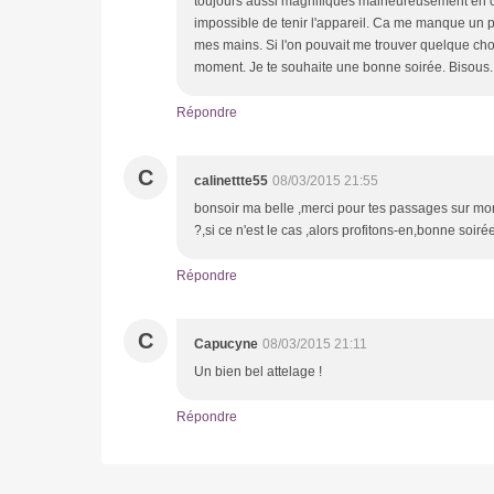
toujours aussi magnifiques malheureusement en c
impossible de tenir l'appareil. Ca me manque un pe
mes mains. Si l'on pouvait me trouver quelque cho
moment. Je te souhaite une bonne soirée. Bisous
Répondre
C
calinettte55
08/03/2015 21:55
bonsoir ma belle ,merci pour tes passages sur mo
?,si ce n'est le cas ,alors profitons-en,bonne soiré
Répondre
C
Capucyne
08/03/2015 21:11
Un bien bel attelage !
Répondre