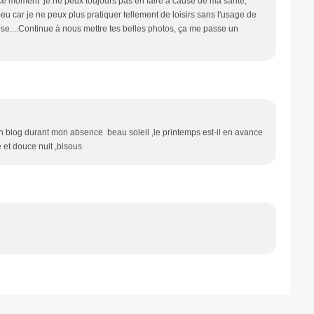
e moment je ne peux toujours pas en faire à cause de ma santé,
u car je ne peux plus pratiquer tellement de loisirs sans l'usage de
se....Continue à nous mettre tes belles photos, ça me passe un
.
n blog durant mon absence beau soleil ,le printemps est-il en avance
e et douce nuit ,bisous