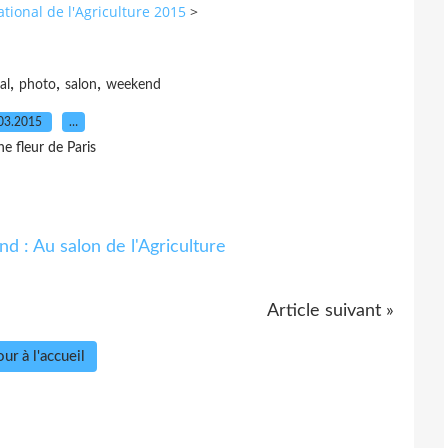
ational de l'Agriculture 2015
>
,
,
,
al
photo
salon
weekend
03.2015
…
e fleur de Paris
 l'homme ait jamais faite.
»
George Louis Buffon
Article suivant »
ur à l'accueil