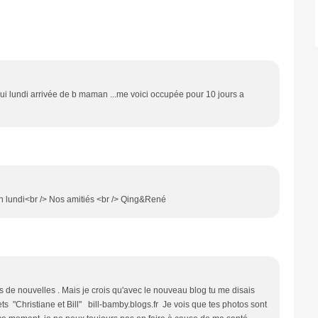
hui lundi arrivée de b maman ...me voici occupée pour 10 jours a
on lundi<br /> Nos amitiés <br /> Qing&René
s de nouvelles . Mais je crois qu'avec le nouveau blog tu me disais
ts "Christiane et Bill" bill-bamby.blogs.fr Je vois que tes photos sont