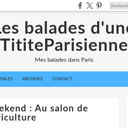
Les balades d'un
TititeParisienn
Mes balades dans Paris
IPALES
ARCHIVES
CONTACT
ekend : Au salon de
riculture