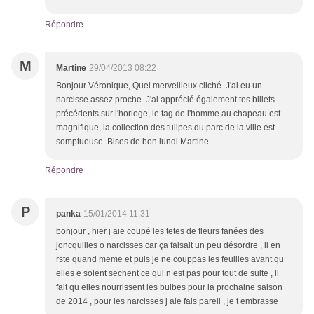
Répondre
M
Martine
29/04/2013 08:22
Bonjour Véronique, Quel merveilleux cliché. J'ai eu un
narcisse assez proche. J'ai apprécié également tes billets
précédents sur l'horloge, le tag de l'homme au chapeau est
magnifique, la collection des tulipes du parc de la ville est
somptueuse. Bises de bon lundi Martine
Répondre
P
panka
15/01/2014 11:31
bonjour , hier j aie coupé les tetes de fleurs fanées des
joncquilles o narcisses car ça faisait un peu désordre , il en
rste quand meme et puis je ne couppas les feuilles avant qu
elles e soient sechent ce qui n est pas pour tout de suite , il
fait qu elles nourrissent les bulbes pour la prochaine saison
de 2014 , pour les narcisses j aie fais pareil , je t embrasse