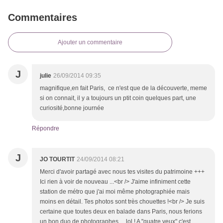
Commentaires
Ajouter un commentaire
J
julie
26/09/2014 09:35
magnifique,en fait Paris, ce n'est que de la découverte, meme
si on connait, il y a toujours un ptit coin quelques part, une
curiosité,bonne journée
Répondre
J
JO TOURTIT
24/09/2014 08:21
Merci d'avoir partagé avec nous tes visites du patrimoine +++
Ici rien à voir de nouveau ...<br /> J'aime infiniment cette
station de métro que j'ai moi même photographiée mais
moins en détail. Tes photos sont très chouettes !<br /> Je suis
certaine que toutes deux en balade dans Paris, nous ferions
un bon duo de photographes ... lol ! A "quatre yeux" c'est