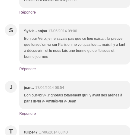
Bisous et à bientôt au téléphone.
Répondre
S
Sylvie - anjou
17/06/2014 09:00
Bonjour Véro, je ne savais pas que ce lieu existait, la preuve
que lorsqu'on va sur Paris on ne voit pas tout ... mais il y a tant
à découvrir ! et tu nous fais une bonne guide ! bisous et
bonne journée
Répondre
J
jean...
17/06/2014 08:54
Bonjour<br /> J'ignorais totalement qu'il y avait des arènes à
paris !!!<br /> Amitiés<br /> Jean
Répondre
T
tulipe47
17/06/2014 08:40