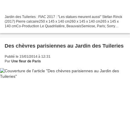
Jardin des Tuileries : FIAC 2017 : "Les statues meurent aussi" Stefan Rinck
(2017) Pierre calcaire250 x 145 x 140 cm260 x 145 x 140 cm265 x 145 x
140 cmCo-Production Le Quadrilatère, BeauvaisSemiose, Paris; Sorry
We’Re Closed, Brussels Stefan Rinck est...
Des chèvres parisiennes au Jardin des Tuileries
Publié le 15/01/2014 à 12:31
Par
Une fleur de Paris