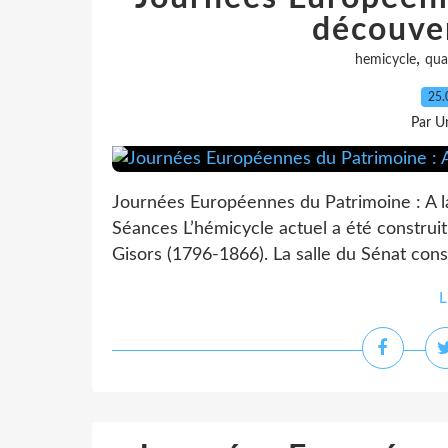
découve
,
hemicycle
qua
25.
Par Un
Journées Européennes du Patrimoine : A la
Séances L’hémicycle actuel a été construi
Gisors (1796-1866). La salle du Sénat cons
L