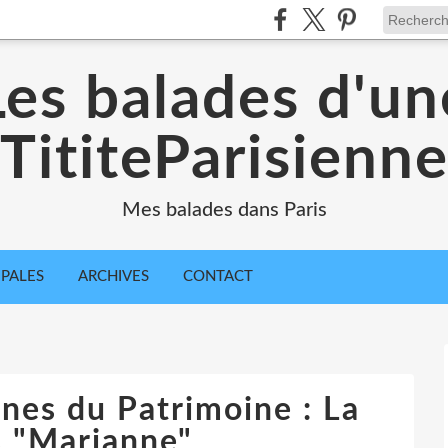
Les balades d'un
TititeParisienn
Mes balades dans Paris
IPALES
ARCHIVES
CONTACT
nes du Patrimoine : La
s "Marianne"