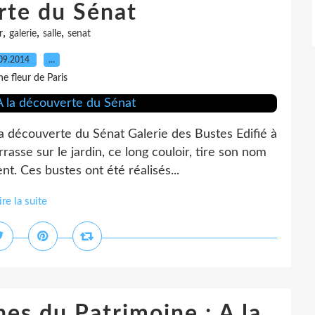
rte du Sénat
,
,
,
r
galerie
salle
senat
09.2014
…
e fleur de Paris
a découverte du Sénat Galerie des Bustes Edifié à
rrasse sur le jardin, ce long couloir, tire son nom
t. Ces bustes ont été réalisés...
ire la suite
es du Patrimoine : A la