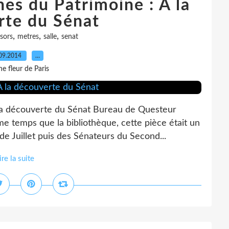
es du Patrimoine : A la
rte du Sénat
,
,
,
isors
metres
salle
senat
09.2014
…
e fleur de Paris
la découverte du Sénat Bureau de Questeur
temps que la bibliothèque, cette pièce était un
de Juillet puis des Sénateurs du Second...
ire la suite