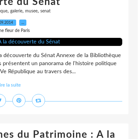
rte du Sénat
,
,
,
eque
galerie
musee
senat
09.2014
…
e fleur de Paris
a découverte du Sénat Annexe de la Bibliothèque
es présentent un panorama de l'histoire politique
IVe République au travers des...
ire la suite
es du Patrimoine : A la