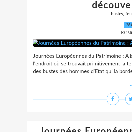
découve
,
bustes
fou
26.
Par Un
Journées Européennes du Patrimoine : A l
l'endroit où se trouvait primitivement la te
des bustes des hommes d'Etat qui la borden
L
Journées Européenn