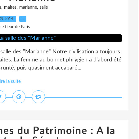
,
,
,
s
maires
marianne
salle
09.2014
…
e fleur de Paris
alle des "Marianne" Notre civilisation a toujours
aites. La femme au bonnet phrygien a d'abord été
prunté, puis quasiment accaparé...
ire la suite
es du Patrimoine : A la