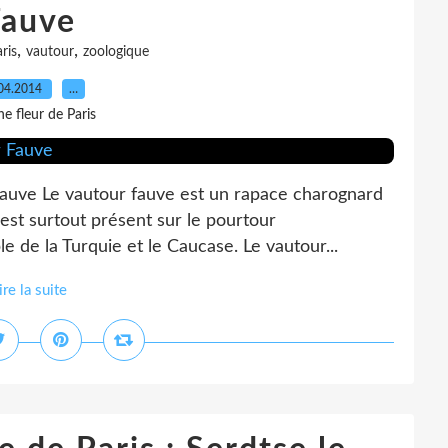
Fauve
,
,
ris
vautour
zoologique
04.2014
…
e fleur de Paris
Fauve Le vautour fauve est un rapace charognard
l est surtout présent sur le pourtour
e de la Turquie et le Caucase. Le vautour...
ire la suite