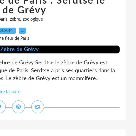
 de Paris : Serdtse le
 de Grévy
,
,
paris
zebre
zoologique
04.2014
…
e fleur de Paris
Zèbre de Grévy Serdtse le zèbre de Grévy est
ue de Paris. Serdtse a pris ses quartiers dans la
s. Le zèbre de Grévy est un mammifère...
ire la suite