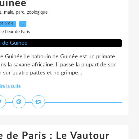
uinée
,
,
,
e
male
parc
zoologique
04.2014
…
e fleur de Paris
 de Guinée Le babouin de Guinée est un primate
ns la savane africaine. Il passe la plupart de son
m sur quatre pattes et ne grimpe...
ire la suite
 de Paris : Le Vautour