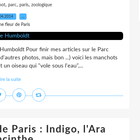
,
,
,
hot
parc
paris
zoologique
04.2014
…
e fleur de Paris
Humboldt Pour finir mes articles sur le Parc
d'autres photos, mais bon ...) voici les manchots
n oiseau qui "vole sous l'eau",...
ire la suite
 Paris : Indigo, l'Ara
acinthe