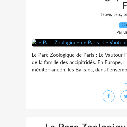
,
,
fauve
parc
pa
22.
Par Un
Le Parc Zoologique de Paris : Le Vautour 
de la famille des accipitridés. En Europe, i
méditerranéen, les Balkans, dans l'ensembl
L