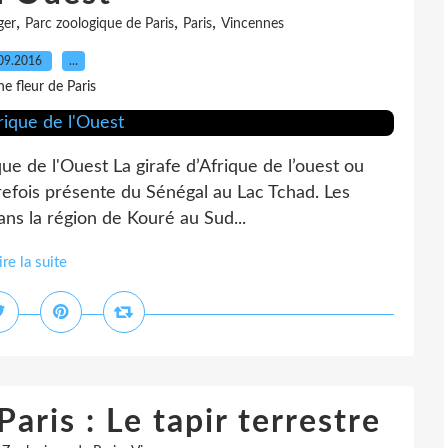
,
,
,
ger
Parc zoologique de Paris
Paris
Vincennes
09.2016
…
e fleur de Paris
que de l'Ouest La girafe d’Afrique de l’ouest ou
trefois présente du Sénégal au Lac Tchad. Les
ans la région de Kouré au Sud...
ire la suite
aris : Le tapir terrestre