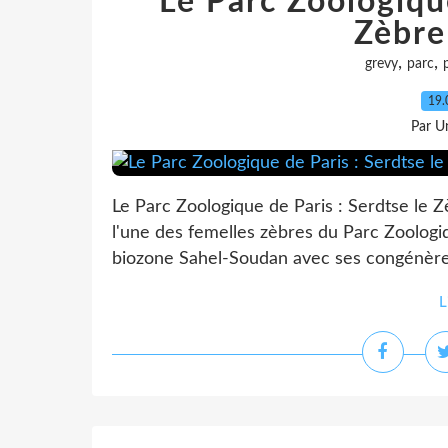
Le Parc Zoologique
Zèbre
,
,
grevy
parc
19.
Par Un
Le Parc Zoologique de Paris : Serdtse le 
l'une des femelles zèbres du Parc Zoologiq
biozone Sahel-Soudan avec ses congénère
L