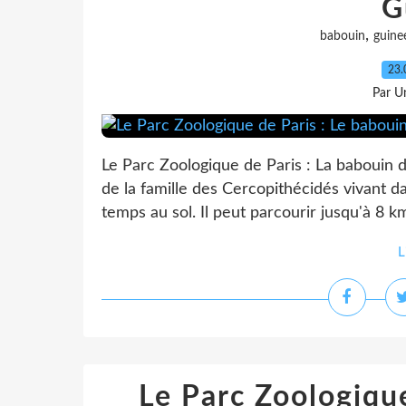
G
,
babouin
guine
23.
Par Un
Le Parc Zoologique de Paris : La babouin
de la famille des Cercopithécidés vivant da
temps au sol. Il peut parcourir jusqu'à 8 k
L
Le Parc Zoologique