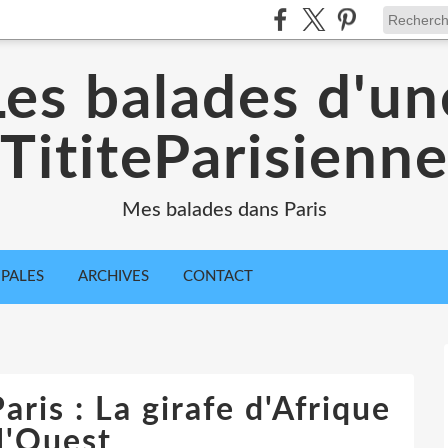
Les balades d'un
TititeParisienn
Mes balades dans Paris
IPALES
ARCHIVES
CONTACT
ris : La girafe d'Afrique
l'Ouest