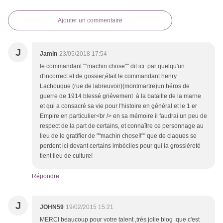
Ajouter un commentaire
J
Jamin
23/05/2018 17:54
le commandant ""machin chose"" dit ici par quelqu'un
d'incorrect et de gossier,était le commandant henry
Lachouque (rue de labreuvoir)(montmartre)un héros de
guerre de 1914 blessé griévement à la bataille de la marne
et qui a consacré sa vie pour l'histoire en général et le 1 er
Empire en particulier<br /> en sa mémoire il faudrai un peu de
respect de la part de certains, et connaître ce personnage au
lieu de le gratifier de ""machin chose!!"" que de claques se
perdent ici devant certains imbéciles pour qui la grossiéreté
tient lieu de culture!
Répondre
J
JOHN59
19/02/2015 15:21
MERCI beaucoup pour votre talent ,trés jolie blog que c'est