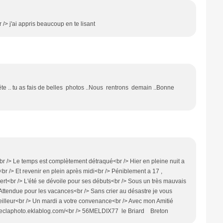
 /> j'ai appris beaucoup en te lisant
e .. tu as fais de belles photos ..Nous rentrons demain ..Bonne
<br /> Le temps est complètement détraqué<br /> Hier en pleine nuit a
r /> Et revenir en plein après midi<br /> Péniblement a 17 ,
ert<br /> L'été se dévoile pour ses débuts<br /> Sous un très mauvais
 Attendue pour les vacances<br /> Sans crier au désastre je vous
eilleur<br /> Un mardi a votre convenance<br /> Avec mon Amitié
//aveclaphoto.eklablog.com/<br /> 56MELDIX77 le Briard Breton