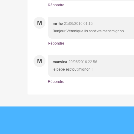
Répondre
M
mr-he
21/06/2016 01:15
Bonjour Véronique ils sont vraiment mignon
Répondre
M
maevina
20/06/2016 22:56
le bébé est tout mignon !
Répondre