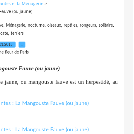
lantes et la Ménagerie
>
Fauve (ou jaune)
,
,
,
,
,
,
,
ve
Ménagerie
nocturne
oiseaux
reptiles
rongeurs
solitaire
,
icate
terriers
01.2015
…
e fleur de Paris
ngouste Fauve (ou jaune)
e jaune, ou mangouste fauve est un herpestidé, au