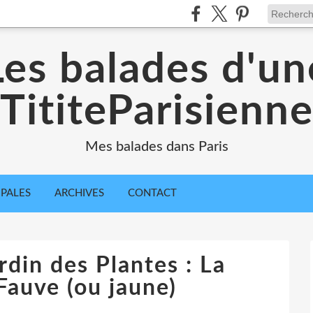
Les balades d'un
TititeParisienn
Mes balades dans Paris
IPALES
ARCHIVES
CONTACT
din des Plantes : La
auve (ou jaune)