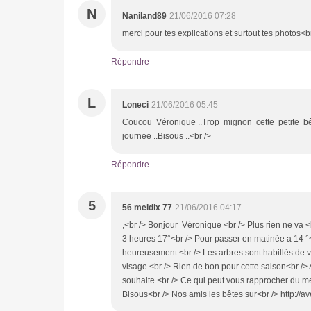
N
Naniland89
21/06/2016 07:28
merci pour tes explications et surtout tes photos<br
Répondre
L
Loneci
21/06/2016 05:45
Coucou Véronique ..Trop mignon cette petite bêt
journee ..Bisous ..<br />
Répondre
5
56 meldix 77
21/06/2016 04:17
,<br /> Bonjour Véronique <br /> Plus rien ne va 
3 heures 17°<br /> Pour passer en matinée a 14 °<b
heureusement <br /> Les arbres sont habillés de v
visage <br /> Rien de bon pour cette saison<br />
souhaite <br /> Ce qui peut vous rapprocher du m
Bisous<br /> Nos amis les bêtes sur<br /> http: