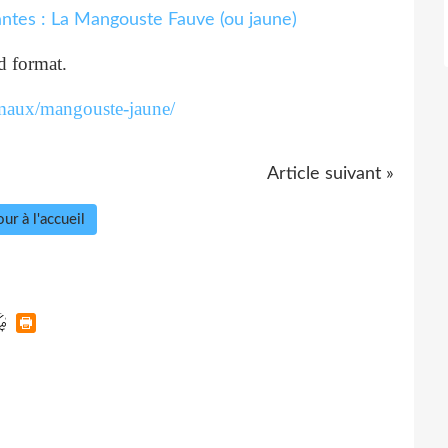
d format.
maux/mangouste-jaune/
Article suivant »
ur à l'accueil