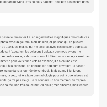
al de départ du Wend, d'où ce nouv eau mot, peut être pas encore dans
 je passe te remercier. Là, en regardant tes magnifiques photos de ces
 photo avec un gourami bleu, un bien joli poisson qui en plus est
de 110 litres, moi, ce qui me fascinait avec ces poissons tropicaux,
it devant l'aquarium les poissons tropicaux que nous avions me
un renard - carotte, si dans mon zoo, lol ! Pour mon toutou, ce n'est pas
emmené pour voir et une véto l'a examiné, il a bien une crise
ar jour à la cortisone, en principe les douleurs devraient lui passer
notre toutou dans la journée de vendredi. Mais quand il lui feront
ie, la véto, lui fera faire une radiologie pour voir à quel niveau est
idité, ça n'a pas été ça. Je te souhaite un bon mercredi fin d'après-
nne soirée, une très douce nuit. Au plaisir, mes sincères, mes tendres