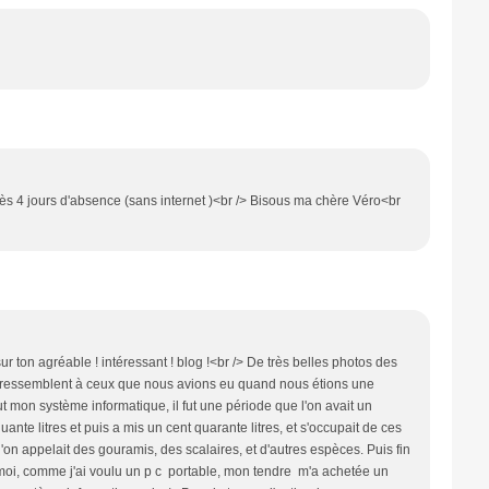
ès 4 jours d'absence (sans internet )<br /> Bisous ma chère Véro<br
sur ton agréable ! intéressant ! blog !<br /> De très belles photos des
us ressemblent à ceux que nous avions eu quand nous étions une
ut mon système informatique, il fut une période que l'on avait un
e litres et puis a mis un cent quarante litres, et s'occupait de ces
'on appelait des gouramis, des scalaires, et d'autres espèces. Puis fin
, moi, comme j'ai voulu un p c portable, mon tendre m'a achetée un