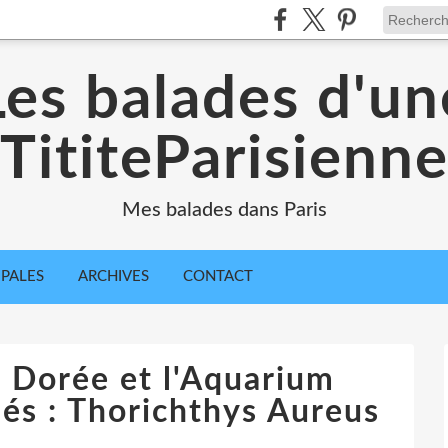
Les balades d'un
TititeParisienn
Mes balades dans Paris
IPALES
ARCHIVES
CONTACT
e Dorée et l'Aquarium
idés : Thorichthys Aureus