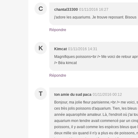
C
chantal33300
01/11/2016 16:27
j'adore les aquariums. Je trouve reposant. Bisous
Répondre
K
Kimcat
01/11/2016 14:31
Magnifiques poissons<br /> Me voici de retour apr
/> Béa kimcat
Répondre
T
ton amie du sud paca
01/11/2016 00:12
Bonjour, ma jolie fleur parisienne,<br /> me voici, 
ces très jolis poissons d'aquarium. Tien, les ble
année aquarophile amateur. Là, l'endroit où j'ai to
aquarium mon tendre avait commencé par un cinquant
poissons, il y avait comme les espèces bleus que l
deux mille six quand il n'y a plus eu de poissons