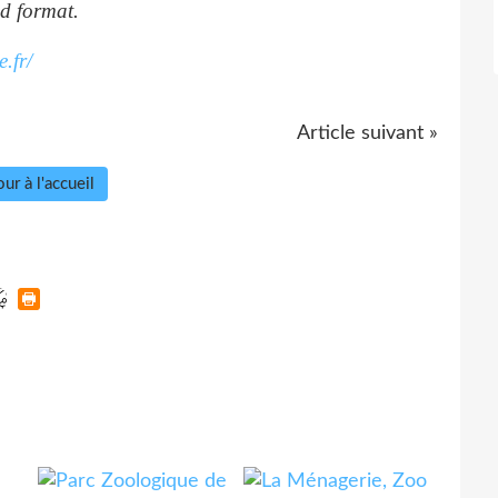
nd format.
.fr/
Article suivant »
ur à l'accueil