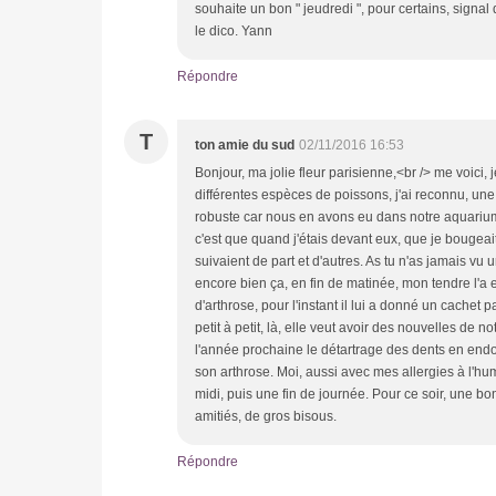
souhaite un bon " jeudredi ", pour certains, sign
le dico. Yann
Répondre
T
ton amie du sud
02/11/2016 16:53
Bonjour, ma jolie fleur parisienne,<br /> me voici,
différentes espèces de poissons, j'ai reconnu, une
robuste car nous en avons eu dans notre aquarium 
c'est que quand j'étais devant eux, que je bougea
suivaient de part et d'autres. As tu n'as jamais vu 
encore bien ça, en fin de matinée, mon tendre l'a 
d'arthrose, pour l'instant il lui a donné un cachet p
petit à petit, là, elle veut avoir des nouvelles de 
l'année prochaine le détartrage des dents en endorm
son arthrose. Moi, aussi avec mes allergies à l'hum
midi, puis une fin de journée. Pour ce soir, une bo
amitiés, de gros bisous.
Répondre