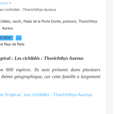
siens
>
Les cichlidés : Thorichthys Aureus
,
,
,
,
chlidés
oeufs
Palais de la Porte Dorée
poissons
Thorichthys
Aureus
01.2014
…
e fleur de Paris
pical : Les cichlidés : Thorichthys Aureus
n 600 espèces. Ils sont présents dans plusieurs
 thème géographique, car cette famille a largement