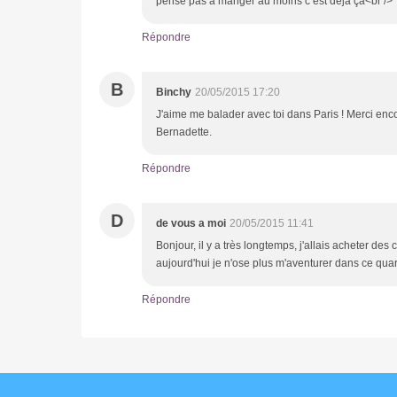
pense pas a manger au moins c est deja ça<br /> j
Répondre
B
Binchy
20/05/2015 17:20
J'aime me balader avec toi dans Paris ! Merci enco
Bernadette.
Répondre
D
de vous a moi
20/05/2015 11:41
Bonjour, il y a très longtemps, j'allais acheter des
aujourd'hui je n'ose plus m'aventurer dans ce quarti
Répondre