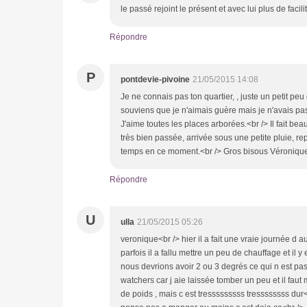
le passé rejoint le présent et avec lui plus de facili
Répondre
P
pontdevie-pivoine
21/05/2015 14:08
Je ne connais pas ton quartier, , juste un petit peu q
souviens que je n'aimais guère mais je n'avais pas
J'aime toutes les places arborées.<br /> Il fait bea
très bien passée, arrivée sous une petite pluie, repa
temps en ce moment.<br /> Gros bisous Véroniq
Répondre
U
ulla
21/05/2015 05:26
veronique<br /> hier il a fait une vraie journée d 
parfois il a fallu mettre un peu de chauffage et il y
nous devrions avoir 2 ou 3 degrés ce qui n est pas
watchers car j aie laissée tomber un peu et il fa
de poids , mais c est tresssssssss tressssssss dur