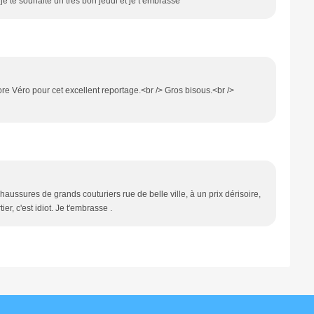
e te souhaite un tres bon jeudi et je t embrasse
re Véro pour cet excellent reportage.<br /> Gros bisous.<br />
 chaussures de grands couturiers rue de belle ville, à un prix dérisoire,
er, c'est idiot. Je t'embrasse .