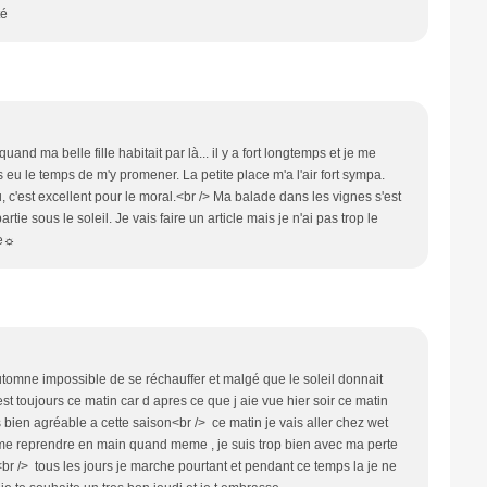
té
uand ma belle fille habitait par là... il y a fort longtemps et je me
 eu le temps de m'y promener. La petite place m'a l'air fort sympa.
u, c'est excellent pour le moral.<br /> Ma balade dans les vignes s'est
rtie sous le soleil. Je vais faire un article mais je n'ai pas trop le
ue☼
automne impossible de se réchauffer et malgé que le soleil donnait
 est toujours ce matin car d apres ce que j aie vue hier soir ce matin
 bien agréable a cette saison<br /> ce matin je vais aller chez wet
ut me reprendre en main quand meme , je suis trop bien avec ma perte
<br /> tous les jours je marche pourtant et pendant ce temps la je ne