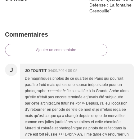
Commentaires
Ajouter un commentaire
J
JO TOURTIT
04/09/2014 09:05
De magnifiques photos de ce quartier de Paris qui pourrait
paraître froid mais qui est une source inépuisable pour un
photographe ++++<br /> Je suis allée à la Grande Arche alors
qu'elle n'était pas encore terminée et j'avais été subjuguée
par cette architecture futuriste.<br /> Depuis, j'ai eu l'occasion
d'y retourner en période de fête de noël et je m'étais régalée
mais qu'est ce que ça a changé depuis et que de merveilles
comme ces jolies jardinières sculptées et cette cheminée
Moretti si colorée et photogénique (ta photo de reflet dans la
vitre est fort réussie +++).<br /> Ah, il me tarde d'y retourner un