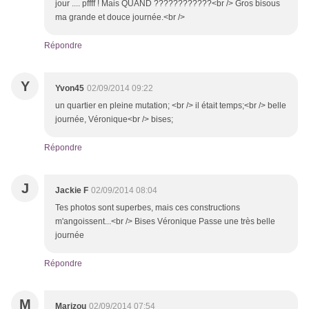
jour .... pffff ! Mais QUAND ????????????<br /> Gros bisous
ma grande et douce journée.<br />
Répondre
Y
Yvon45
02/09/2014 09:22
un quartier en pleine mutation; <br /> il était temps;<br /> belle
journée, Véronique<br /> bises;
Répondre
J
Jackie F
02/09/2014 08:04
Tes photos sont superbes, mais ces constructions
m'angoissent...<br /> Bises Véronique Passe une très belle
journée
Répondre
M
Marizou
02/09/2014 07:54