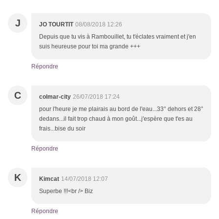
J
JO TOURTIT
08/08/2018 12:26
Depuis que tu vis à Rambouillet, tu t'éclates vraiment et j'en
suis heureuse pour toi ma grande +++
Répondre
C
colmar-city
26/07/2018 17:24
pour l'heure je me plairais au bord de l'eau...33° dehors et 28°
dedans...il fait trop chaud à mon goût...j'espère que t'es au
frais...bise du soir
Répondre
K
Kimcat
14/07/2018 12:07
Superbe !!!<br /> Biz
Répondre