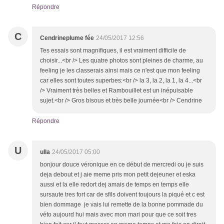
Répondre
C
Cendrineplume fée
24/05/2017 12:56
Tes essais sont magnifiques, il est vraiment difficile de
choisir...<br /> Les quatre photos sont pleines de charme, au
feeling je les classerais ainsi mais ce n'est que mon feeling
car elles sont toutes superbes:<br /> la 3, la 2, la 1, la 4...<br
/> Vraiment très belles et Rambouillet est un inépuisable
sujet.<br /> Gros bisous et très belle journée<br /> Cendrine
Répondre
U
ulla
24/05/2017 05:00
bonjour douce véronique en ce début de mercredi ou je suis
deja debout et j aie meme pris mon petit dejeuner et eska
aussi et la elle redort dej amais de temps en temps elle
sursaute tres fort car de sfils doivent toujours la piqué et c est
bien dommage je vais lui remette de la bonne pommade du
véto aujourd hui mais avec mon mari pour que ce soit tres