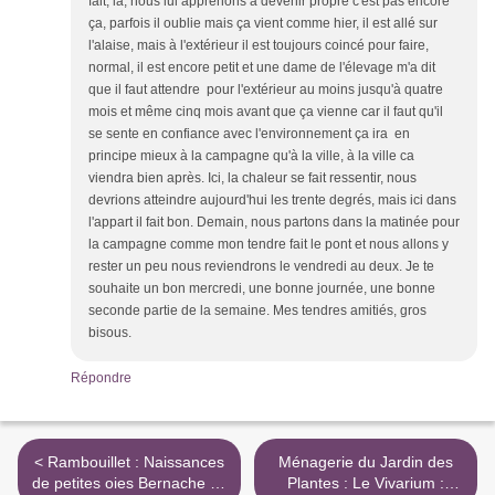
fait, là, nous lui apprenons à devenir propre c'est pas encore
ça, parfois il oublie mais ça vient comme hier, il est allé sur
l'alaise, mais à l'extérieur il est toujours coincé pour faire,
normal, il est encore petit et une dame de l'élevage m'a dit
que il faut attendre pour l'extérieur au moins jusqu'à quatre
mois et même cinq mois avant que ça vienne car il faut qu'il
se sente en confiance avec l'environnement ça ira en
principe mieux à la campagne qu'à la ville, à la ville ca
viendra bien après. Ici, la chaleur se fait ressentir, nous
devrions atteindre aujourd'hui les trente degrés, mais ici dans
l'appart il fait bon. Demain, nous partons dans la matinée pour
la campagne comme mon tendre fait le pont et nous allons y
rester un peu nous reviendrons le vendredi au deux. Je te
souhaite un bon mercredi, une bonne journée, une bonne
seconde partie de la semaine. Mes tendres amitiés, gros
bisous.
Répondre
< Rambouillet : Naissances
Ménagerie du Jardin des
de petites oies Bernache du
Plantes : Le Vivarium :