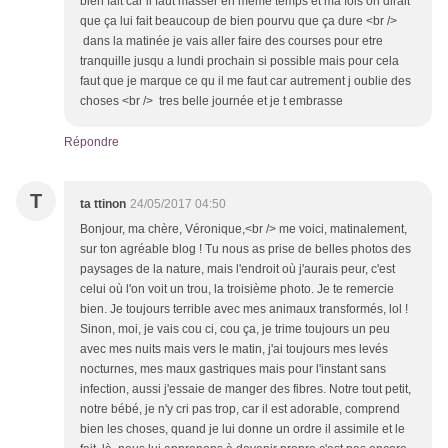
bien fait car il faut masser en meme temps et ma fois on dirait
que ça lui fait beaucoup de bien pourvu que ça dure <br />
dans la matinée je vais aller faire des courses pour etre
tranquille jusqu a lundi prochain si possible mais pour cela
faut que je marque ce qu il me faut car autrement j oublie des
choses <br /> tres belle journée et je t embrasse
Répondre
T
ta ttinon
24/05/2017 04:50
Bonjour, ma chère, Véronique,<br /> me voici, matinalement,
sur ton agréable blog ! Tu nous as prise de belles photos des
paysages de la nature, mais l'endroit où j'aurais peur, c'est
celui où l'on voit un trou, la troisième photo. Je te remercie
bien. Je toujours terrible avec mes animaux transformés, lol !
Sinon, moi, je vais cou ci, cou ça, je trime toujours un peu
avec mes nuits mais vers le matin, j'ai toujours mes levés
nocturnes, mes maux gastriques mais pour l'instant sans
infection, aussi j'essaie de manger des fibres. Notre tout petit,
notre bébé, je n'y cri pas trop, car il est adorable, comprend
bien les choses, quand je lui donne un ordre il assimile et le