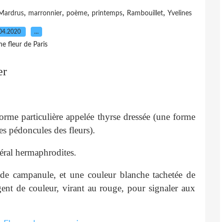
,
,
,
,
,
Mardrus
marronnier
poème
printemps
Rambouillet
Yvelines
04.2020
…
e fleur de Paris
er
orme particulière appelée thyrse dressée (une forme
es pédoncules des fleurs).
éral hermaphrodites.
 de campanule, et une couleur blanche tachetée de
ngent de couleur, virant au rouge, pour signaler aux