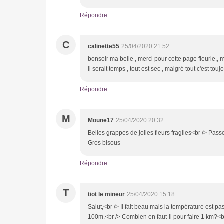
Répondre
C
calinette55
25/04/2020 21:52
bonsoir ma belle , merci pour cette page fleurie,, m
il serait temps , tout est sec , malgré tout c'est to
Répondre
M
Moune17
25/04/2020 20:32
Belles grappes de jolies fleurs fragiles<br /> Pa
Gros bisous
Répondre
T
tiot le mineur
25/04/2020 15:18
Salut,<br /> Il fait beau mais la température est pass
100m.<br /> Combien en faut-il pour faire 1 km?<