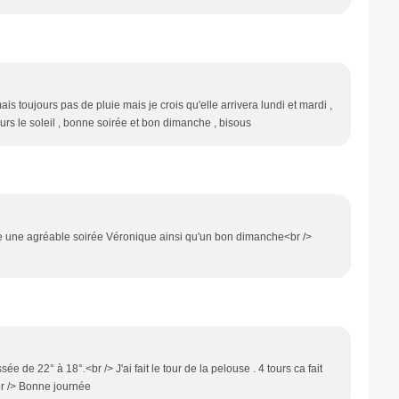
ais toujours pas de pluie mais je crois qu'elle arrivera lundi et mardi ,
ujours le soleil , bonne soirée et bon dimanche , bisous
sse une agréable soirée Véronique ainsi qu'un bon dimanche<br />
ée de 22° à 18°.<br /> J'ai fait le tour de la pelouse . 4 tours ca fait
br /> Bonne journée