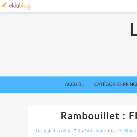
ACCUEIL
CATÉGORIES PRINC
Rambouillet : F
Les balades d'une TititeParisienne
>
Les Yvelines 