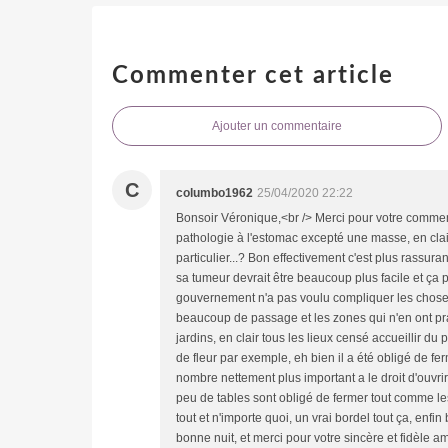
Commenter cet article
Ajouter un commentaire
C
columbo1962
25/04/2020 22:22
Bonsoir Véronique,<br /> Merci pour votre commenta
pathologie à l'estomac excepté une masse, en cla
particulier...? Bon effectivement c'est plus rassura
sa tumeur devrait être beaucoup plus facile et ça 
gouvernement n'a pas voulu compliquer les choses 
beaucoup de passage et les zones qui n'en ont prat
jardins, en clair tous les lieux censé accueillir du
de fleur par exemple, eh bien il a été obligé de fe
nombre nettement plus important a le droit d'ouvrir,
peu de tables sont obligé de fermer tout comme le
tout et n'importe quoi, un vrai bordel tout ça, enfi
bonne nuit, et merci pour votre sincère et fidèle am