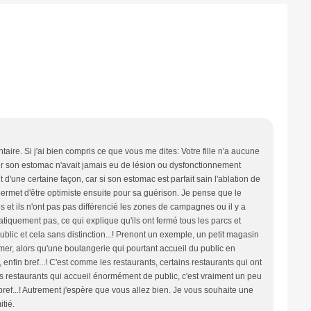
ire. Si j'ai bien compris ce que vous me dites: Votre fille n'a aucune
ir son estomac n'avait jamais eu de lésion ou dysfonctionnement
nt d'une certaine façon, car si son estomac est parfait sain l'ablation de
permet d'être optimiste ensuite pour sa guérison. Je pense que le
et ils n'ont pas pas différencié les zones de campagnes ou il y a
iquement pas, ce qui explique qu'ils ont fermé tous les parcs et
 public et cela sans distinction...! Prenont un exemple, un petit magasin
rmer, alors qu'une boulangerie qui pourtant accueil du public en
 enfin bref...! C'est comme les restaurants, certains restaurants qui ont
s restaurants qui accueil énormément de public, c'est vraiment un peu
n bref...! Autrement j'espère que vous allez bien. Je vous souhaite une
itié.