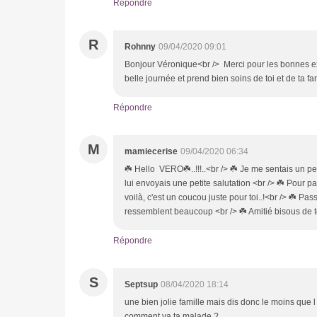
Répondre
R
Rohnny
09/04/2020 09:01
Bonjour Véronique<br /> Merci pour les bonnes exp
belle journée et prend bien soins de toi et de ta f
Répondre
M
mamiecerise
09/04/2020 06:34
☘️ Hello VERO☘️..!!!..<br /> ☘️ Je me sentais un pe
lui envoyais une petite salutation <br /> ☘️ Pour pa
voilà, c'est un coucou juste pour toi..!<br /> ☘️ 
ressemblent beaucoup <br /> ☘️ Amitié bisous de
Répondre
S
Septsup
08/04/2020 18:14
une bien jolie famille mais dis donc le moins que l
comment va ta malade ?