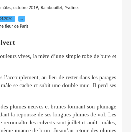
,
,
,
,
mâles
octobre 2019
Rambouillet
Yvelines
04.2020
…
e fleur de Paris
lvert
 couleurs vives, la mère d’une simple robe de bure et
s l’accouplement, au lieu de rester dans les parages
le mâle se cache et subit une double mue. Il perd ses
ar des plumes neuves et brunes formant son plumage
endant la repousse de ses longues plumes de vol. Les
 reconnaître les colverts sont juillet et août : mâles,
la même nuance de brun. Jusqu’au retour des plumes