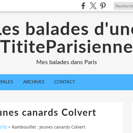
Les balades d'un
TititeParisienn
Mes balades dans Paris
IPALES
ARCHIVES
CONTACT
unes canards Colvert
(78)
>
Rambouillet : Jeunes canards Colvert