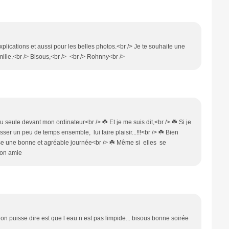
lications et aussi pour les belles photos.<br /> Je te souhaite une
amille.<br /> Bisous,<br /> <br /> Rohnny<br />
u seule devant mon ordinateur<br /> ☘️ Et je me suis dit,<br /> ☘️ Si je
sser un peu de temps ensemble, lui faire plaisir...!!!<br /> ☘️ Bien
Passe une bonne et agréable journée<br /> ☘️ Même si elles se
 ton amie
 on puisse dire est que l eau n est pas limpide... bisous bonne soirée