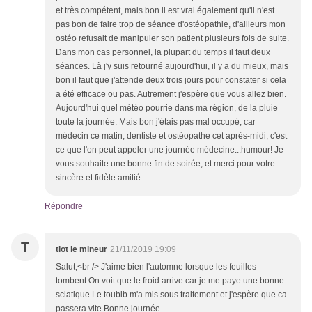
et très compétent, mais bon il est vrai également qu'il n'est
pas bon de faire trop de séance d'ostéopathie, d'ailleurs mon
ostéo refusait de manipuler son patient plusieurs fois de suite.
Dans mon cas personnel, la plupart du temps il faut deux
séances. Là j'y suis retourné aujourd'hui, il y a du mieux, mais
bon il faut que j'attende deux trois jours pour constater si cela
a été efficace ou pas. Autrement j'espère que vous allez bien.
Aujourd'hui quel météo pourrie dans ma région, de la pluie
toute la journée. Mais bon j'étais pas mal occupé, car
médecin ce matin, dentiste et ostéopathe cet après-midi, c'est
ce que l'on peut appeler une journée médecine...humour! Je
vous souhaite une bonne fin de soirée, et merci pour votre
sincère et fidèle amitié.
Répondre
T
tiot le mineur
21/11/2019 19:09
Salut,<br /> J'aime bien l'automne lorsque les feuilles
tombent.On voit que le froid arrive car je me paye une bonne
sciatique.Le toubib m'a mis sous traitement et j'espère que ca
passera vite.Bonne journée