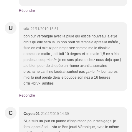
Répondre
U
ulla
21/11/2019 15:51
bonjour veronique avec la pluie qui est de nouveau la et je
crois qu elle sera la un bon bout de temps d apres la météo ,
flute on est mieux par temps sec comme me le disait le
docteur ce matin , la il fait 10 degres et ce matin 1,5 ce n était
pas beaucoup <br /> je ne sors plus de chez nous déjà que j
aie bien peur de chopée un rhume avant la semaine
prochaine car il ne faudrait surtout pas ça <br /> bon apres
midi la nuit pointe déjà le bout de son nez a 16 heures
grrrr <br /> amitiés
Répondre
C
Coyote01
21/11/2019 14:39
Si je suis un jour en panne d'inspiration pour mes gags, je
ferai appel à toi....<br /> Bon jeudi Véronique, avec le même