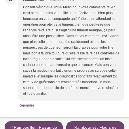
columbo1962
22/04/2020 19:23
Bonsoir Véronique,<br /> Merci pour votre commentaire. Ah
c'est bien au moins votre fille sera effectivement bien plus
heureuse en votre compagnie qu'à l'hôpital en attendant son
opération pour ôter cette tumeur, bien que peut-être que
l'analyse révèlera qu'il s'agit d'une tumeur bénigne, ça peut
aussi être une possibilitée. Dans le cas contraire il est évident
que plus cette tumeur sera ôté rapidement et plus les
perspectives de guérison seront favorables pour votre fille,
mais bon il faudra toujours qu'elle fasse faire des contrôles de
façon régulier par la suite. Oui effectivement c'est un triste
cadeau pour son anniversaire que ce cancer. Mais bon vous
savez la médecine a fait d'énorme progrès au sujet de cette
maladie, et lorsque les diagnostics sont faits relativement tôt,
le taux de guérisons est vraiment très important. Je vous
souhaite une bonne fin de soirée, et merci pour votre sincère
et fidèle amitié.
Répondre
< Rambouillet : Faisan de
Rambouillet : Fleurs de