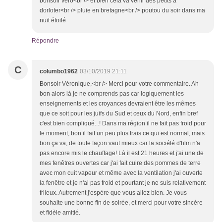
bonsoir véro<br /> et bien cela va venir des petits a
dorloter<br /> pluie en bretagne<br /> poutou du soir dans ma
nuit étoilé
Répondre
C
columbo1962
03/10/2019 21:11
Bonsoir Véronique,<br /> Merci pour votre commentaire. Ah
bon alors là je ne comprends pas car logiquement les
enseignements et les croyances devraient être les mêmes
que ce soit pour les juifs du Sud et ceux du Nord, enfin bref
c'est bien compliqué...! Dans ma région il ne fait pas froid pour
le moment, bon il fait un peu plus frais ce qui est normal, mais
bon ça va, de toute façon vaut mieux car la société d'hlm n'a
pas encore mis le chauffage! Là il est 21 heures et j'ai une de
mes fenêtres ouvertes car j'ai fait cuire des pommes de terre
avec mon cuit vapeur et même avec la ventilation j'ai ouverte
la fenêtre et je n'ai pas froid et pourtant je ne suis relativement
frileux. Autrement j'espère que vous allez bien. Je vous
souhaite une bonne fin de soirée, et merci pour votre sincère
et fidèle amitié.