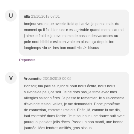
U
ulla
23/10/2018 07:01
bonjour veronique avec le froid qui arrive je pense mais du
moment qu il fait bien sec c est agréable quand meme car moi
j aime le froid et je reve meme de passer des vacances au
pole nord hihihi c est bien vraie en plus et ça depuis fort
longtemps <br /> tres bon mardi <br /> bisous
Répondre
V
Vroumette
23/10/2018 00:05
Bonsoir, ma jolie fleur,<br /> pour nous écrire, nous nous
suivons de peu, ce soir. Je ne dors pas, je trime avec mes
allergies saisonnières. Je passe te remercier. Je suis contente
d'avoir de tes nouvelles, je me demandais. Donc, problème
de connexion, comme tu me dis. Enfin, là, comme tu me dis,
tout est rentré dans l'ordre. Je te souhaite une douce nuit avec
pourquoi pas des jolis rêves. Passe un bon mardi, une bonne
journée. Mes tendres amitiés, gros bisous.