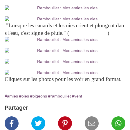
ils vont en troupe." (
Le Désespéré
de Léon Bloy)
"Lorsque les canards et les oies crient et plongent dan
s l'eau, c'est signe de pluie." (
Proverbe français
)
Cliquez sur les photos pour les voir en grand format.
#amies
#oies
#pigeons
#rambouillet
#vent
Partager