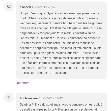
C
cwhccd
13/04/2019 20:52
Bonjour Véronique. Sympas ce bel oiseau qui pose pour la
photo. Chez moi, dans le jardin, de très nombreux oiseaux
viennent régulièrement prendre leur bain dans les baignoires
mises à leur attention. C'est même à la queue leuleu qu'ils se
baignent deux fois par jour, tôt le matin, et avant la fin de
l'après-midi, au moment où le soleil commence sa descente.
Les merles sont les plus actifs une fois dans l'eau: ils se
secouent énergiquement pour se mouiller totalement. La tête
sous l'eau puis en agitant les ailes fortement. Ensuite ils se
posent au soleil, étirent leurs ailes et se laissent sécher dans
une béatitude impressionnante. Il faudrait que je les films un
jour. <br /> J'espère que tout va bien pour toi. Je te souhaite
un excellent dimanche. gros bisous.
Répondre
T
tiot le mineur
13/04/2019 16:42
Salut<br /> Il y a du soleil mais avec le vent froid on est obligé
de mettre un gros pull.<br /> Il est prévu de la pluie demain.