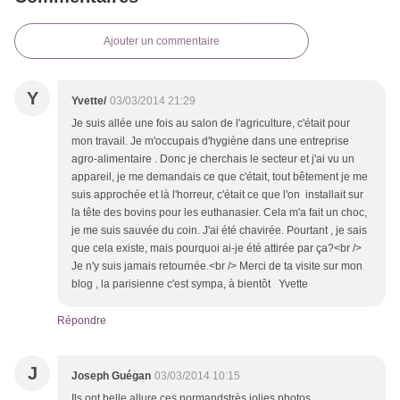
Ajouter un commentaire
Y
Yvette/
03/03/2014 21:29
Je suis allée une fois au salon de l'agriculture, c'était pour
mon travail. Je m'occupais d'hygiène dans une entreprise
agro-alimentaire . Donc je cherchais le secteur et j'ai vu un
appareil, je me demandais ce que c'était, tout bêtement je me
suis approchée et là l'horreur, c'était ce que l'on installait sur
la tête des bovins pour les euthanasier. Cela m'a fait un choc,
je me suis sauvée du coin. J'ai été chavirée. Pourtant , je sais
que cela existe, mais pourquoi ai-je été attirée par ça?<br />
Je n'y suis jamais retournée.<br /> Merci de ta visite sur mon
blog , la parisienne c'est sympa, à bientôt Yvette
Répondre
J
Joseph Guégan
03/03/2014 10:15
Ils ont belle allure ces normandstrès jolies photos