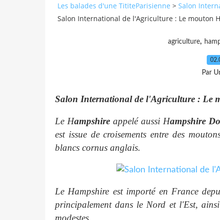
Les balades d'une TititeParisienne
>
Salon Intern
Salon International de l'Agriculture : Le mouton
,
agriculture
hamp
02.
Par Un
Salon International de l'Agriculture : L
Le H
ampshire
appelé aussi H
ampshire D
est issue de croisements entre des mouto
blancs cornus anglais.
Le Hampshire est importé en France depu
principalement dans le Nord et l'Est, ains
modestes.