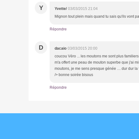
Y
Yvette/
03/03/2015 21:04
Mignon tout plein mais quand tu sais qu'ils vont p
Répondre
D
dacaio
03/03/2015 20:00
coucou Véro ... les moutons me sont plus familiers
m'a offert une peau de mouton superbe que j'ai mis
moutons, je me sens presque génée .... dur dur la v
/> bonne soirée bisous
Répondre