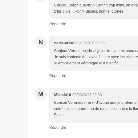
Coucou Véronique<br /> Ohhhh trop mimi, on dirait
p'tits bibis ....<br /> Bisous, bonne journée
Répondre
N
nadia-vraie
03/03/2015 22:59
Bonjour Véronique,<br /> je les trouve très beaux av
Je suis contente de t,avoir fait rire avec les histoir
/> Amicalement Véronique et à bientôt.
Répondre
M
Mbindo16
03/03/2015 22:33
Bonsoir Véronique<br /> J'avoue que je préfère u
soirée et je te pardonne de na pas connaitre la fleu
Bises
Répondre