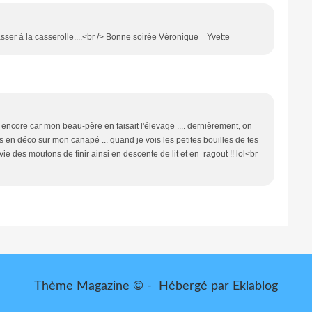
asser à la casserolle....<br /> Bonne soirée Véronique Yvette
 encore car mon beau-père en faisait l'élevage .... dernièrement, on
 en déco sur mon canapé ... quand je vois les petites bouilles de tes
ie des moutons de finir ainsi en descente de lit et en ragout !! lol<br
Thème Magazine © - Hébergé par
Eklablog