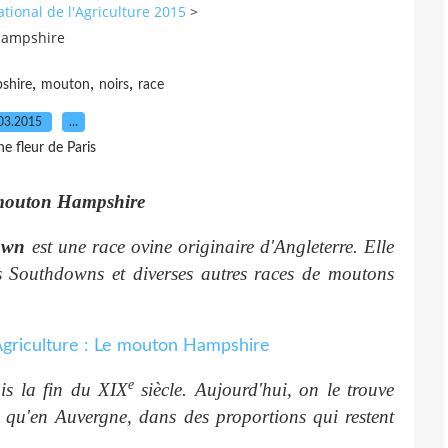
ational de l'Agriculture 2015
>
 Hampshire
,
,
,
shire
mouton
noirs
race
03.2015
…
e fleur de Paris
e mouton Hampshire
own
est une race ovine originaire d'Angleterre. Elle
ns Southdowns et diverses autres races de moutons
e
is la fin du XIX
siècle. Aujourd'hui, on le trouve
i qu'en Auvergne, dans des proportions qui restent