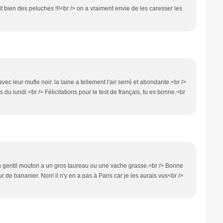
 bien des peluches !!!<br /> on a vraiment envie de les caresser les
ec leur mufle noir. la laine a tellement l'air serré et abondante.<br />
es du lundi.<br /> Félicitations pour le test de français, tu es bonne.<br
n gentil mouton a un gros taureau ou une vache grasse.<br /> Bonne
r de bananier. Non! il n'y en a pas à Paris car je les aurais vus<br />