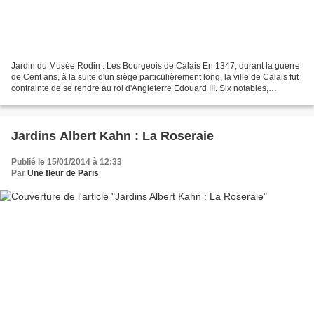
Jardin du Musée Rodin : Les Bourgeois de Calais En 1347, durant la guerre
de Cent ans, à la suite d'un siège particulièrement long, la ville de Calais fut
contrainte de se rendre au roi d'Angleterre Edouard III. Six notables,
Eustache de Saint-Pierre,...
Jardins Albert Kahn : La Roseraie
Publié le 15/01/2014 à 12:33
Par
Une fleur de Paris