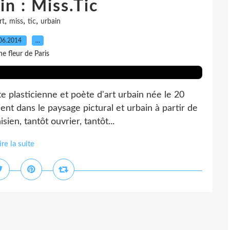
in : Miss.Tic
,
,
,
rt
miss
tic
urbain
06.2014
…
e fleur de Paris
ste plasticienne et poète d'art urbain née le 20
ent dans le paysage pictural et urbain à partir de
en, tantôt ouvrier, tantôt...
ire la suite