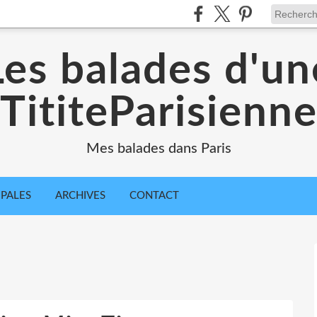
Les balades d'un
TititeParisienn
Mes balades dans Paris
IPALES
ARCHIVES
CONTACT