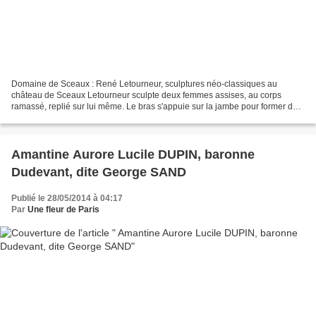
Domaine de Sceaux : René Letourneur, sculptures néo-classiques au
château de Sceaux Letourneur sculpte deux femmes assises, au corps
ramassé, replié sur lui même. Le bras s'appuie sur la jambe pour former des
statues compactes, sans vide. Ici, le sculpteur...
Amantine Aurore Lucile DUPIN, baronne
Dudevant, dite George SAND
Publié le 28/05/2014 à 04:17
Par
Une fleur de Paris