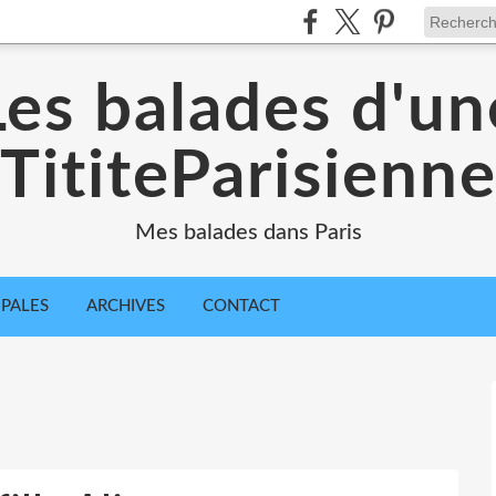
Les balades d'un
TititeParisienn
Mes balades dans Paris
IPALES
ARCHIVES
CONTACT