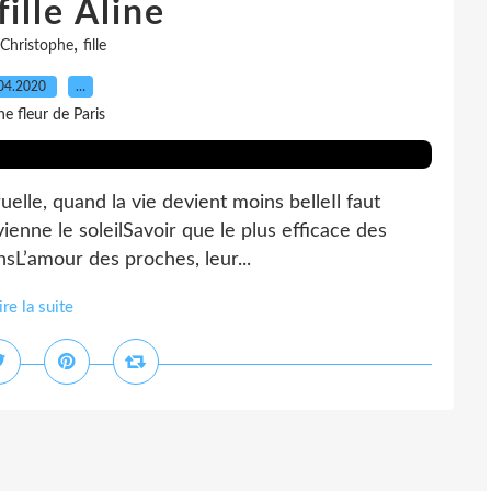
ille Aline
,
Christophe
fille
04.2020
…
e fleur de Paris
ruelle, quand la vie devient moins belleIl faut
vienne le soleilSavoir que le plus efficace des
sL’amour des proches, leur...
ire la suite