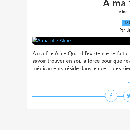
A ma f
,
Aline
18.
Par Un
A ma fille Aline Quand l’existence se fait c
savoir trouver en soi, la force pour que re
médicaments réside dans le coeur des sien
L