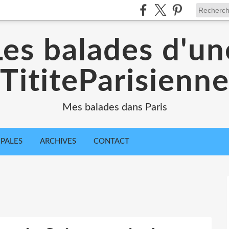
Les balades d'un
TititeParisienn
Mes balades dans Paris
IPALES
ARCHIVES
CONTACT