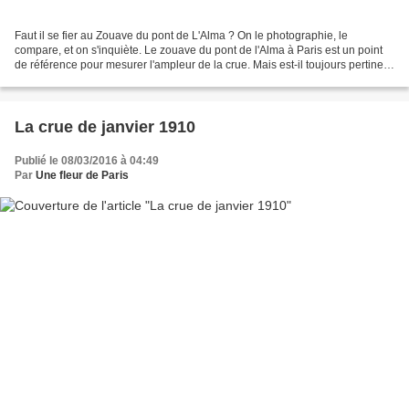
Faut il se fier au Zouave du pont de L'Alma ? On le photographie, le
compare, et on s'inquiète. Le zouave du pont de l'Alma à Paris est un point
de référence pour mesurer l'ampleur de la crue. Mais est-il toujours pertinent
? Il a même aujourd'hui son...
La crue de janvier 1910
Publié le 08/03/2016 à 04:49
Par
Une fleur de Paris