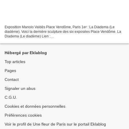
Exposition Manolo Valdès Place Vendôme, Paris 1er : La Diadema (Le
diadème). Voici la dernière sculpture des six exposées Place Vendôme. La
Diadema (Le diadème) Lien :
http://www.manolovaldesplacevendome.com/la-diadema Date de création:
2016 Matériaux:...
Hébergé par Eklablog
Top articles
Pages
Contact
Signaler un abus
C.G.U.
Cookies et données personnelles
Préférences cookies
Voir le profil de Une fleur de Paris sur le portail Eklablog