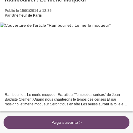
Publié le 15/01/2014 à 12:35
Par
Une fleur de Paris
Rambouillet : Le merle moqueur Extrait du "Temps des cerises" de Jean
Baptiste Clément Quand nous chanterons le temps des cerises Et gai
rossignol et merle moqueur Seront tous en fête Les belles auront la folie en
tête Et les amoureux du soleil au cœur...
Page suivante >