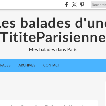
Les balades d'un
TititeParisienn
Mes balades dans Paris
IPALES
ARCHIVES
CONTACT