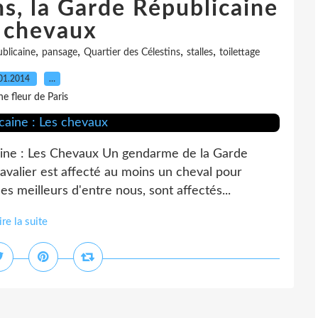
ns, la Garde Républicaine
s chevaux
,
,
,
,
blicaine
pansage
Quartier des Célestins
stalles
toilettage
01.2014
…
e fleur de Paris
caine : Les Chevaux Un gendarme de la Garde
avalier est affecté au moins un cheval pour
es meilleurs d'entre nous, sont affectés...
ire la suite