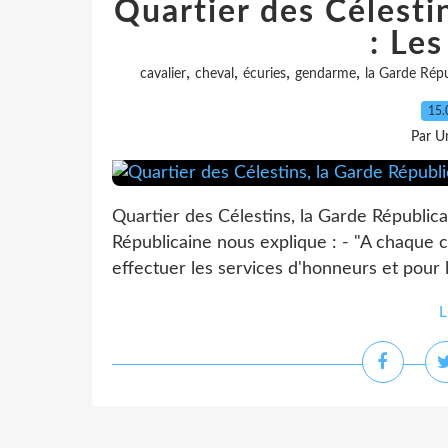
Quartier des Célesti
: Le
,
,
,
,
cavalier
cheval
écuries
gendarme
la Garde Répu
15.
Par Un
Quartier des Célestins, la Garde Républi
Républicaine nous explique : - "A chaque c
effectuer les services d'honneurs et pour l
L