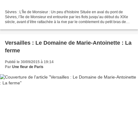
Sèvres : L'Île de Monsieur : Un peu d'histoire Située en aval du pont de
Sèvres, l’île de Monsieur est entourée par les flots jusqu’au début du XIXe
siècle, avant d’être rattachée à la rive par le comblement du petit bras de
Seine, déjà trop obstrué pour...
Versailles : Le Domaine de Marie-Antoinette : La
ferme
Publié le 30/09/2015 à 19:14
Par
Une fleur de Paris