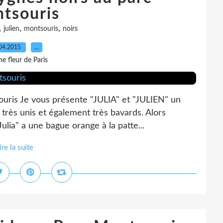
tsouris
,
,
,
julien
montsouris
noirs
04.2015
…
e fleur de Paris
uris Je vous présente "JULIA" et "JULIEN" un
t très unis et également très bavards. Alors
ulia" a une bague orange à la patte...
ire la suite