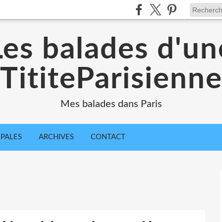
Les balades d'un
TititeParisienn
Mes balades dans Paris
IPALES
ARCHIVES
CONTACT