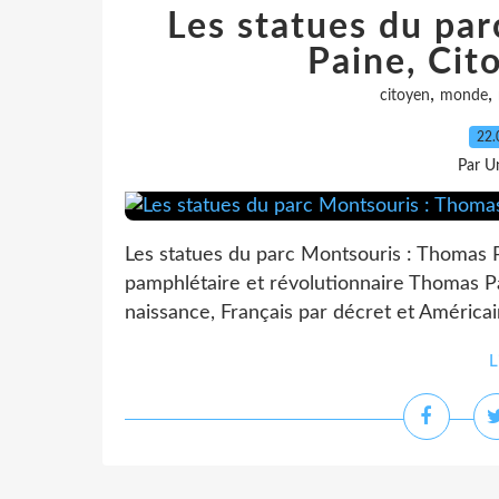
Les statues du pa
Paine, Ci
,
,
citoyen
monde
22.
Par Un
Les statues du parc Montsouris : Thomas P
pamphlétaire et révolutionnaire Thomas P
naissance, Français par décret et Américain
L