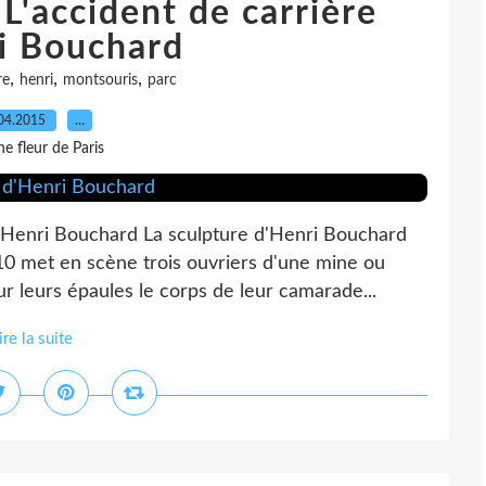
L'accident de carrière
i Bouchard
,
,
,
re
henri
montsouris
parc
04.2015
…
e fleur de Paris
d'Henri Bouchard La sculpture d'Henri Bouchard
10 met en scène trois ouvriers d'une mine ou
ur leurs épaules le corps de leur camarade...
ire la suite