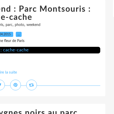
nd : Parc Montsouris :
he-cache
,
,
,
is
parc
photo
weekend
04.2015
…
e fleur de Paris
ire la suite
ygnes noirs au parc