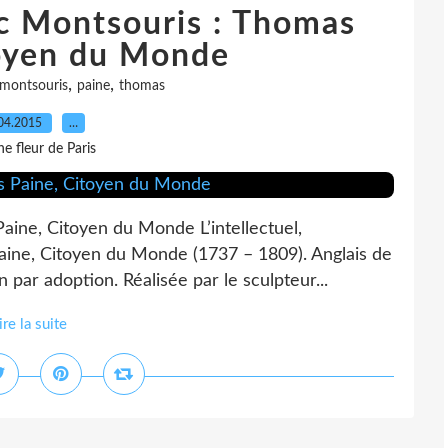
rc Montsouris : Thomas
toyen du Monde
,
,
montsouris
paine
thomas
04.2015
…
e fleur de Paris
aine, Citoyen du Monde L’intellectuel,
aine, Citoyen du Monde (1737 – 1809). Anglais de
 par adoption. Réalisée par le sculpteur...
ire la suite