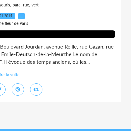
,
,
,
ouris
parc
rue
vert
01.2014
…
e fleur de Paris
Boulevard Jourdan, avenue Reille, rue Gazan, rue
rue Emile-Deutsch-de-la-Meurthe Le nom de
. Il évoque des temps anciens, où les...
ire la suite