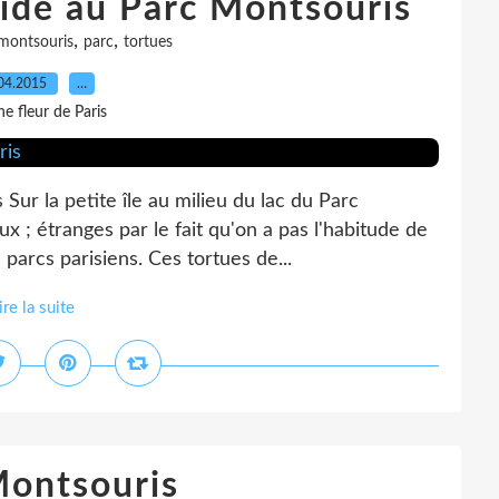
ride au Parc Montsouris
,
,
montsouris
parc
tortues
04.2015
…
e fleur de Paris
Sur la petite île au milieu du lac du Parc
x ; étranges par le fait qu'on a pas l'habitude de
parcs parisiens. Ces tortues de...
ire la suite
Montsouris