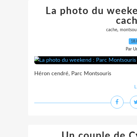
La photo du weeke
cac
,
cache
montsour
18.
Par Un
Héron cendré, Parc Montsouris
L
Un couple de C