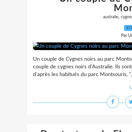
Mon
,
australie
cygne
17.
Par Un
Un couple de Cygnes noirs au parc Montso
couple de cygnes noirs d'Australie. Ils son
d'après les habitués du parc Montsouris, "J
L