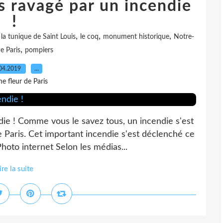
 ravagé par un incendie
!
,
,
,
,
la tunique de Saint Louis
le coq
monument historique
Notre-
,
 Paris
pompiers
04.2019
…
e fleur de Paris
ie ! Comme vous le savez tous, un incendie s'est
Paris. Cet important incendie s'est déclenché ce
Photo internet Selon les médias...
ire la suite