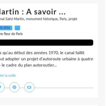
rtin : A savoir ...
,
,
,
nal Saint-Martin
monument historique
Paris
projet
05.2016
…
e fleur de Paris
s qu'au début des années 1970, le canal faillit
ulut adopter un projet d'autoroute urbaine à quatre
le cadre du plan autoroutier...
ire la suite