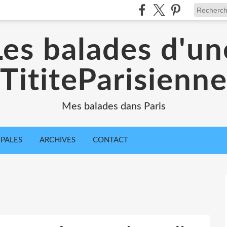
Les balades d'un
TititeParisienn
Mes balades dans Paris
IPALES
ARCHIVES
CONTACT