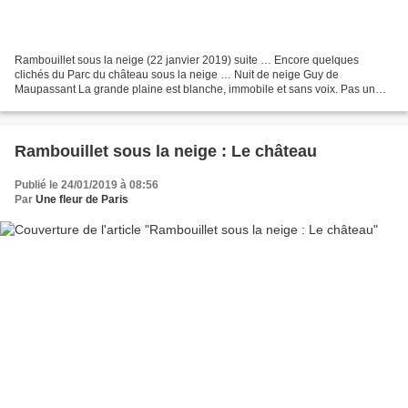
Rambouillet sous la neige (22 janvier 2019) suite … Encore quelques
clichés du Parc du château sous la neige … Nuit de neige Guy de
Maupassant La grande plaine est blanche, immobile et sans voix. Pas un
bruit, pas un son ; toute vie est éteinte. Mais...
Rambouillet sous la neige : Le château
Publié le 24/01/2019 à 08:56
Par
Une fleur de Paris