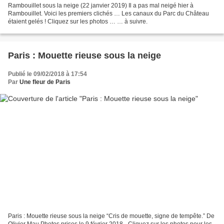
Rambouillet sous la neige (22 janvier 2019) Il a pas mal neigé hier à
Rambouillet. Voici les premiers clichés … Les canaux du Parc du Château
étaient gelés ! Cliquez sur les photos … … à suivre.
Paris : Mouette rieuse sous la neige
Publié le 09/02/2018 à 17:54
Par
Une fleur de Paris
Paris : Mouette rieuse sous la neige “Cris de mouette, signe de tempête.” De
Olivier Mau Photos prises le 9 février 2018 - Cliquez sur les photos pour les