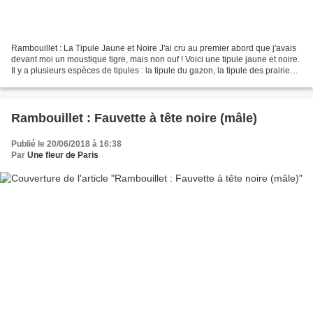
Rambouillet : La Tipule Jaune et Noire J'ai cru au premier abord que j'avais
devant moi un moustique tigre, mais non ouf ! Voici une tipule jaune et noire.
Il y a plusieurs espèces de tipules : la tipule du gazon, la tipule des prairies
ou potagère …...
Rambouillet : Fauvette à tête noire (mâle)
Publié le 20/06/2018 à 16:38
Par
Une fleur de Paris